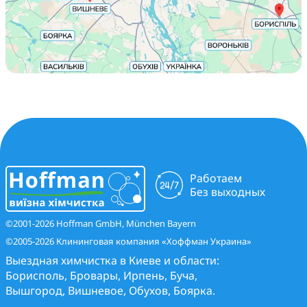
Работаем
Без выходных
©2001-2026 Hoffman GmbH, München Bayern
©2005-2026 Клининговая компания «Хоффман Украина»
Выездная химчистка в Киеве и области:
Борисполь
,
Бровары
,
Ирпень
,
Буча
,
Вышгород
,
Вишневое
,
Обухов
,
Боярка
.