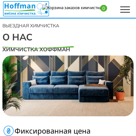
0
Главная
>
О химчистке Хоффман
ВЫЕЗДНАЯ ХИМЧИСТКА
О НАС
ХИМЧИСТКА ХОФФМАН
Работаем по всем районам Киева, а также по всей
Фиксированная цена
Киевской области