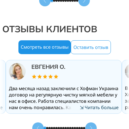
ОТЗЫВЫ КЛИЕНТОВ
Смотреть все отзывы
Оставить отзыв
ЕВГЕНИЯ О.
В
Два месяца назад заключили с Хофман Украина
Х
договор на регулярную чистку мягкой мебели у
з
нас в офисе. Работа специалистов компании
р
е
нам очень понравилась. Каждый раз
⇲ Читать больше
у
сотрудники приезжают для уборки в строго
н
а
указанное время вечером пятницы, когда наши
с
сотрудники уже уходят домой. За весь период