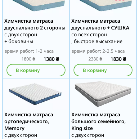
Химчистка матраса
Химчистка матраса
двуспального 2 стороны
двуспального + СУШКА
с двух сторон
со всех сторон
+ боковины
, быстрое высыхание
время работ: 1-2 часа
время работ: 2-2,5 часа
1380
₴
1830
₴
1800
₴
2380
₴
В корзину
В корзину
Химчистка матраса
Химчистка матраса
ортопедического,
большого семейного,
Memory
King size
с двух сторон
с двух сторон