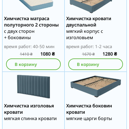
Химчистка матраса
Химчистка кровати
полуторного 2 стороны
двуспальной
с двух сторон
мягкий корпус с
+ боковины
изголовьем
время работ: 40-50 мин
время работ: 1-2 часа
1080
₴
1280
₴
1410
₴
1670
₴
В корзину
В корзину
Химчистка изголовья
Химчистка боковин
кровати
кровати
мягкая спинка кровати
мягкие царги борты