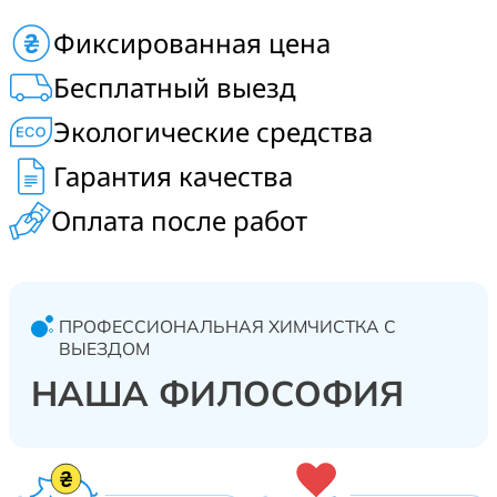
Заказать профессиональную химчистку диванов,
Фиксированная цена
матрасов, ковров, ковролина, кресел и стульев в
Бобрице, Малютянке, Глевахе, Плесецком, Липовом
Бесплатный выезд
Скитке и Калиновке.
Экологические средства
Гарантия качества
Оплата после работ
ПРОФЕССИОНАЛЬНАЯ ХИМЧИСТКА С
ВЫЕЗДОМ
НАША ФИЛОСОФИЯ