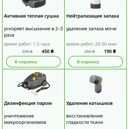
Активная теплая сушка
Нейтрализация запаха
ускоряет высыхание в 2–3
удаление запаха мочи
раза
время работ: 1-2 часа
время работ: 20-30 мин
450
₴
190
₴
590
₴
250
₴
В корзину
В корзину
Дезинфекция паром
Удаление катышков
уничтожение
восстановление
микроорганизмов
гладкости ткани