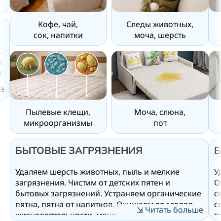
Кофе, чай,
Следы животных,
сок, напитки
моча, шерсть
.
х
и
е
Пылевые клещи,
Моча, слюна,
микроорганизмы
пот
м
БЫТОВЫЕ ЗАГРЯЗНЕНИЯ
Б
Удаляем шерсть животных, пыль и мелкие
У
загрязнения. Чистим от детских пятен и
О
бытовых загрязнений. Устраняем органические
с
пятна, пятна от напитков. Очищаем от следов
с
⇲ Читать больше
жизнедеятельности, мочи, пота, слюны,
п