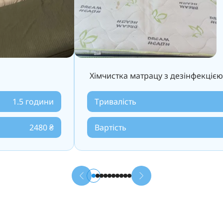
Хімчистка матрацу з дезінфекцією
1.5 години
Тривалість
2480 ₴
Вартість