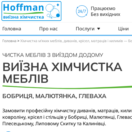
Працюємо
Без вихідних
Головна
Про нас
Послуги
Ціни
Головна
>
Хімчистка м’яких меблів, диванів, крісел, матраців і килимів —
ЧИСТКА МЕБЛІВ З ВИЇЗДОМ ДОДОМУ
ВИЇЗНА ХІМЧИСТКА
МЕБЛІВ
БОБРИЦЯ, МАЛЮТЯНКА, ГЛЕВАХА
Замовити професійну хімчистку диванів, матраців, кили
ковроліну, крісел і стільців у Бобриці, Малютянці, Глевас
Плесецькому, Липовому Скитку та Калинівці.