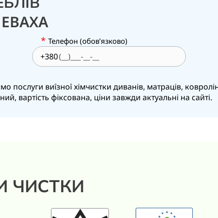
ЕБЛІВ
ЛЕВАХА
*
Телефон (обов’язково)
+380
 послуги виїзної хімчистки диванів, матраців, ковроліну,
й, вартість фіксована, ціни завжди актуальні на сайті.
И ЧИСТКИ