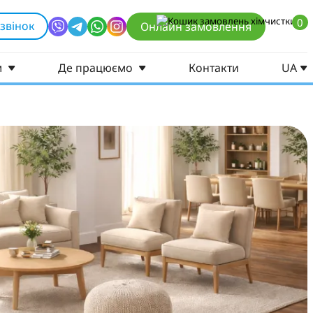
0
звінок
Онлайн замовлення
м
Де працюємо
Контакти
UA