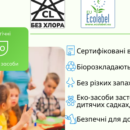
Сертифіковані 
Біорозкладают
Без різких запа
Еко-засоби зас
дитячих садках
Безпечні для д