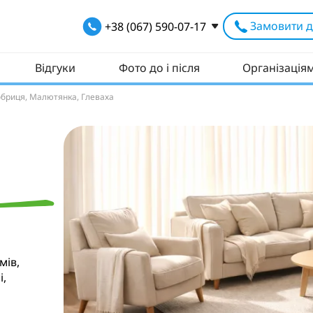
Замовити д
+38 (067) 590-07-17
Відгуки
Фото до і після
Організація
 Бобриця, Малютянка, Глеваха
мів,
і,