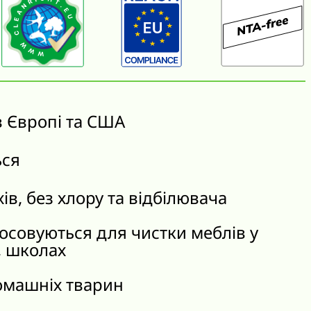
в Європі та США
ься
хів, без хлору та відбілювача
тосовуються для чистки меблів у
, школах
омашніх тварин