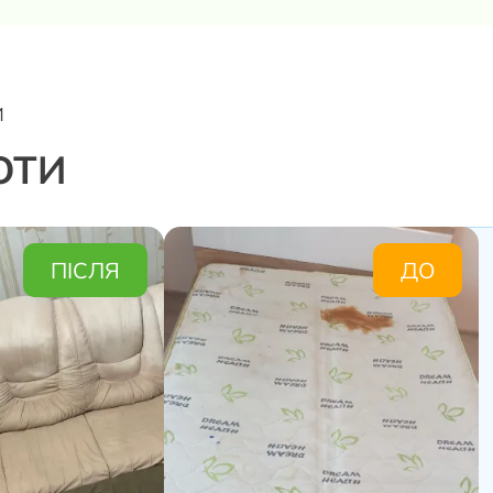
И
ОТИ
ПІСЛЯ
ДО