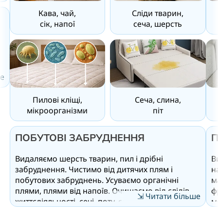
Кава, чай,
Сліди тварин,
сік, напої
сеча, шерсть
е
о
Пилові кліщі,
Сеча, слина,
мікроорганізми
піт
ч
у
ПОБУТОВІ ЗАБРУДНЕННЯ
П
Видаляємо шерсть тварин, пил і дрібні
В
забруднення. Чистимо від дитячих плям і
н
побутових забруднень. Усуваємо органічні
м
плями, плями від напоїв. Очищаємо від слідів
ф
⇲ Читати більше
життєдіяльності, сечі, поту, слини, ліквідовуємо
м
стійкі запахи та джерела їх виникнення.
з