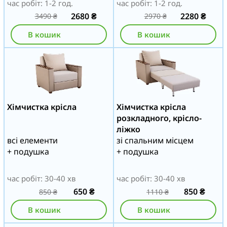
час робіт: 1-2 год.
час робіт: 1-2 год.
2680
₴
2280
₴
3490
₴
2970
₴
В кошик
В кошик
Хімчистка крісла
Хімчистка крісла
розкладного, крісло-
ліжко
всі елементи
зі спальним місцем
+ подушка
+ подушка
час робіт: 30-40 хв
час робіт: 30-40 хв
650
₴
850
₴
850
₴
1110
₴
В кошик
В кошик