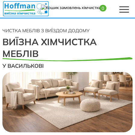
0
Головна
>
Хімчистка м’яких меблів, диванів, крісел, матраців і килимів —
Васильків, Велика Солтанівка, Плесецьке
ЧИСТКА МЕБЛІВ З ВИЇЗДОМ ДОДОМУ
ВИЇЗНА ХІМЧИСТКА
МЕБЛІВ
У ВАСИЛЬКОВІ