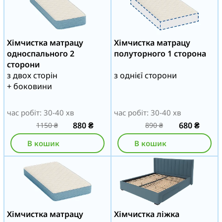
Хімчистка матрацу
Хімчистка матрацу
односпального 2
полуторного 1 сторона
сторони
з двох сторін
з однієї сторони
+ боковини
час робіт: 30-40 хв
час робіт: 30-40 хв
880
₴
680
₴
1150
₴
890
₴
В кошик
В кошик
Хімчистка матрацу
Хімчистка ліжка