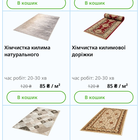
В кошик
В кошик
Хімчистка килима
Хімчистка килимової
натурального
доріжки
час робіт: 20-30 хв
час робіт: 20-30 хв
85
₴
/ м²
85
₴
/ м²
120
₴
120
₴
В кошик
В кошик