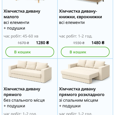
Хімчистка дивану
Хімчистка дивану-
малого
книжки, єврокнижки
всі елементи
всі елементи
+ подушки
час робіт: 45-60 хв
час робіт: 1-2 год.
1280
₴
1480
₴
1670
₴
1930
₴
В кошик
В кошик
Хімчистка дивану
Хімчистка дивану
прямого
прямого розкладного
без спального місця
зі спальним місцем
+ подушки
+ подушки
час робіт: 1-2 год.
час робіт: 1-2 год.