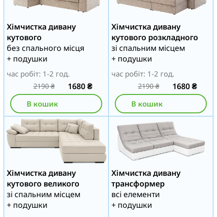
Хімчистка дивану
Хімчистка дивану
кутового
кутового розкладного
без спального місця
зі спальним місцем
+ подушки
+ подушки
час робіт: 1-2 год.
час робіт: 1-2 год.
1680
₴
1680
₴
2190
₴
2190
₴
В кошик
В кошик
Хімчистка дивану
Хімчистка дивану
кутового великого
трансформер
зі спальним місцем
всі елементи
+ подушки
+ подушки