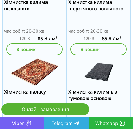
Хімчистка килима
Хімчистка килима
віскозного
шерстяного вовняного
час робіт: 20-30 хв
час робіт: 20-30 хв
85
₴
/ м²
85
₴
/ м²
120
₴
120
₴
В кошик
В кошик
Хімчистка паласу
Хімчистка килимів з
гумовою основою
Онлайн замовлення
час робіт: 20-30 хв
час робіт: 20-30 хв
Viber
Telegram
Whatsapp
85
₴
/ м²
85
₴
/ м²
120
₴
120
₴