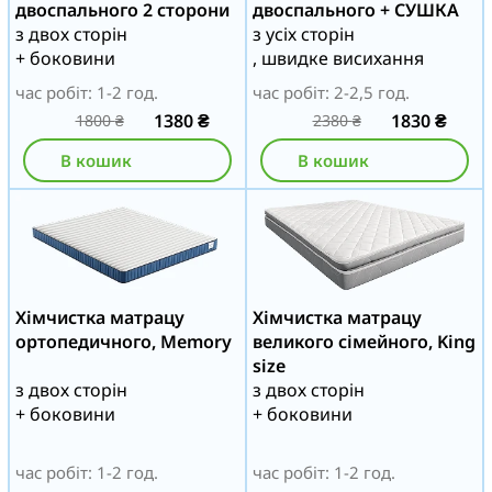
двоспального 2 сторони
двоспального + СУШКА
з двох сторін
з усіх сторін
+ боковини
, швидке висихання
час робіт: 1-2 год.
час робіт: 2-2,5 год.
1380
₴
1830
₴
1800
₴
2380
₴
В кошик
В кошик
Хімчистка матрацу
Хімчистка матрацу
ортопедичного, Memory
великого сімейного, King
size
з двох сторін
з двох сторін
+ боковини
+ боковини
час робіт: 1-2 год.
час робіт: 1-2 год.