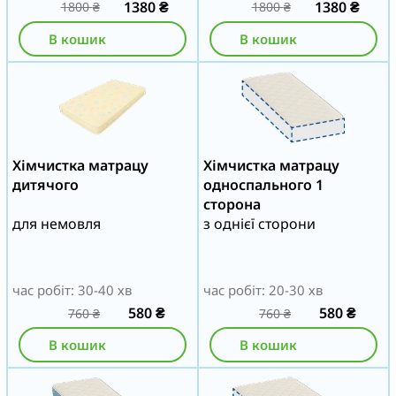
1380
₴
1380
₴
1800
₴
1800
₴
В кошик
В кошик
Хімчистка матрацу
Хімчистка матрацу
дитячого
односпального 1
сторона
для немовля
з однієї сторони
час робіт: 30-40 хв
час робіт: 20-30 хв
580
₴
580
₴
760
₴
760
₴
В кошик
В кошик