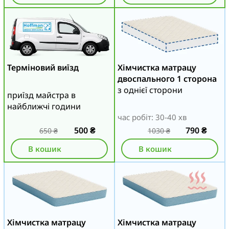
Терміновий виїзд
Хімчистка матрацу
двоспального 1 сторона
з однієї сторони
приїзд майстра в
найближчі години
час робіт: 30-40 хв
500
₴
790
₴
650
₴
1030
₴
В кошик
В кошик
Хімчистка матрацу
Хімчистка матрацу