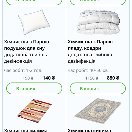
Хімчистка з Парою
Хімчистка з Парою
подушок для сну
пледу, ковдри
додаткова глибока
додаткова глибока
дезінфекція
дезінфекція
час робіт: 1-2 год.
час робіт: 40-50 хв
140
₴
880
₴
190
₴
1150
₴
В кошик
В кошик
Хімчистка килима
Хімчистка килима