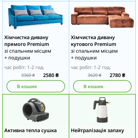
Хімчистка дивану
Хімчистка дивану
прямого Premium
кутового Premium
зі спальним місцем
зі спальним місцем
+ подушки
+ подушки
час робіт: 1-2 год.
час робіт: 1-2 год.
2580
₴
2780
₴
3360
₴
3620
₴
В кошик
В кошик
Активна тепла сушка
Нейтралізація запаху