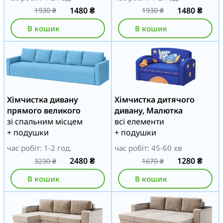
1480
₴
1480
₴
1930
₴
1930
₴
В кошик
В кошик
Хімчистка дивану
Хімчистка дитячого
прямого великого
дивану, Малютка
зі спальним місцем
всі елементи
+ подушки
+ подушки
час робіт: 1-2 год.
час робіт: 45-60 хв
2480
₴
1280
₴
3230
₴
1670
₴
В кошик
В кошик