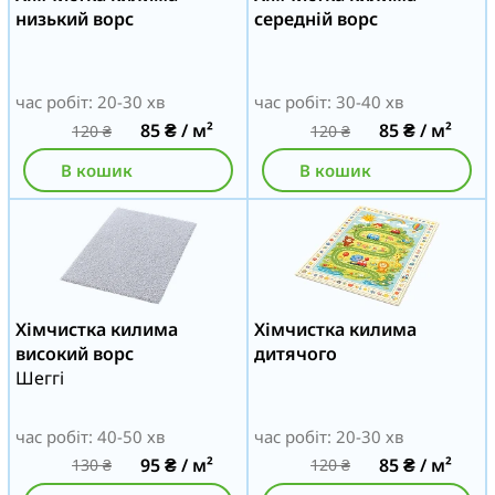
низький ворс
середній ворс
час робіт: 20-30 хв
час робіт: 30-40 хв
85
₴
/ м²
85
₴
/ м²
120
₴
120
₴
В кошик
В кошик
Хімчистка килима
Хімчистка килима
високий ворс
дитячого
Шеггі
час робіт: 40-50 хв
час робіт: 20-30 хв
95
₴
/ м²
85
₴
/ м²
130
₴
120
₴