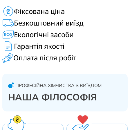
Замовити професійну хімчистку диванів, матраців,
Фіксована ціна
килимів, ковроліну, крісел і стільців у Василькові,
Великій Солтанівці, Плесецькому, Путрівці та Здорівці.
Безкоштовний виїзд
Екологічні засоби
Гарантія якості
Оплата після робіт
ПРОФЕСІЙНА ХІМЧИСТКА З ВИЇЗДОМ
НАША ФІЛОСОФІЯ