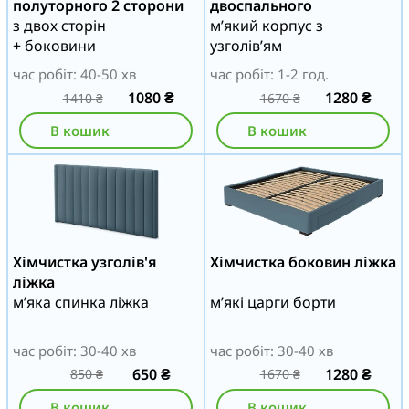
полуторного 2 сторони
двоспального
з двох сторін
м’який корпус з
+ боковини
узголів’ям
час робіт: 40-50 хв
час робіт: 1-2 год.
1080
₴
1280
₴
1410
₴
1670
₴
В кошик
В кошик
Хімчистка узголів'я
Хімчистка боковин ліжка
ліжка
м’яка спинка ліжка
м’які царги борти
час робіт: 30-40 хв
час робіт: 30-40 хв
650
₴
1280
₴
850
₴
1670
₴
В кошик
В кошик