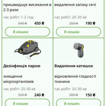
пришвидшує висихання в
видалення запаху сечі
2-3 рази
час робіт: 1-2 год.
час робіт: 20-30 хв
450
₴
190
₴
590
₴
250
₴
В кошик
В кошик
Дезінфекція парою
Видалення катишок
знищення
відновлення гладкості
мікроорганізмів
тканини
час робіт: 20-30 хв
час робіт: 20-30 хв
240
₴
150
₴
320
₴
200
₴
В кошик
В кошик