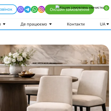
0
звінок
Онлайн замовлення
м
Де працюємо
Контакти
UA