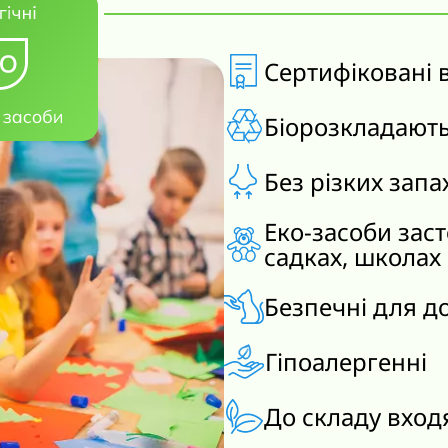
Сертифіковані 
Біорозкладают
Без різких запа
Еко-засоби зас
садках, школах
Безпечні для д
Гіпоалергенні
До складу вход