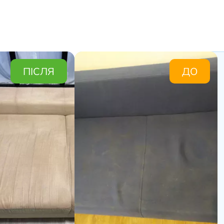
В
ПІСЛЯ
ДО