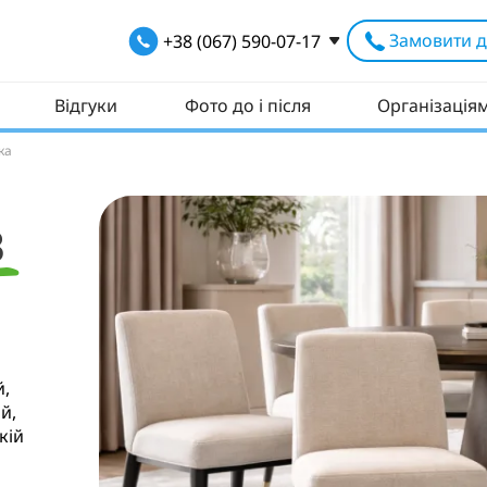
Замовити д
+38 (067) 590-07-17
Відгуки
Фото до і після
Організація
ка
В
й,
й,
кій