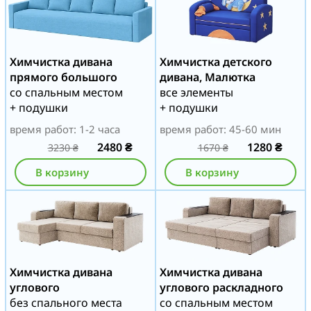
Химчистка дивана
Химчистка детского
прямого большого
дивана, Малютка
со спальным местом
все элементы
+ подушки
+ подушки
время работ: 1-2 часа
время работ: 45-60 мин
2480
₴
1280
₴
3230
₴
1670
₴
В корзину
В корзину
Химчистка дивана
Химчистка дивана
углового
углового раскладного
без спального места
со спальным местом