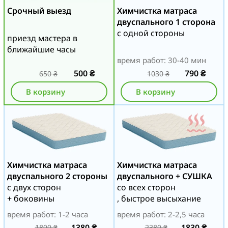
Срочный выезд
Химчистка матраса
двуспального 1 сторона
с одной стороны
приезд мастера в
ближайшие часы
время работ: 30-40 мин
500
₴
790
₴
650
₴
1030
₴
В корзину
В корзину
Химчистка матраса
Химчистка матраса
двуспального 2 стороны
двуспального + СУШКА
с двух сторон
со всех сторон
+ боковины
, быстрое высыхание
время работ: 1-2 часа
время работ: 2-2,5 часа
1380
₴
1830
₴
1800
₴
2380
₴