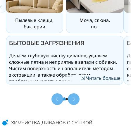
е
Пылевые клещи,
Моча, слюна,
бактерии
пот
и
БЫТОВЫЕ ЗАГРЯЗНЕНИЯ
Б
Делаем глубокую чистку диванов, удаляем
Д
сложные пятна и неприятные запахи с обивки.
п
Чистим поверхность и наполнитель методом
е
экстракции, а также обрабатываем
к
⇲ Читать больше
проблемные участки профессиональными
в
средствами. Убираем следы напитков (кофе,
б
вино), жир, косметику, а также загрязнения
з
после детей или домашних животных. Для
с
органических пятен используем энзимные
в
средства, которые расщепляют загрязнения и
г
полностью устраняют запах мочи.
д
ХИМЧИСТКА ДИВАНОВ С СУШКОЙ
Дополнительно проводим антибактериальную
о