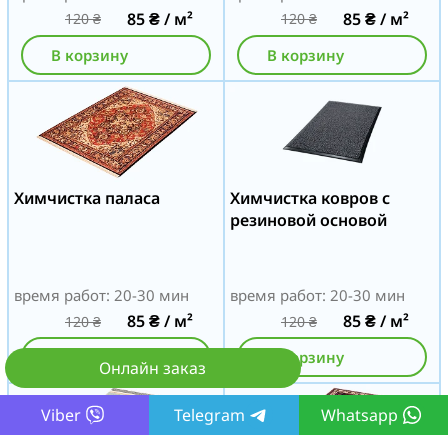
85
₴
/ м²
85
₴
/ м²
120
₴
120
₴
В корзину
В корзину
Химчистка паласа
Химчистка ковров с
резиновой основой
время работ: 20-30 мин
время работ: 20-30 мин
85
₴
/ м²
85
₴
/ м²
120
₴
120
₴
В корзину
В корзину
Онлайн заказ
Viber
Telegram
Whatsapp