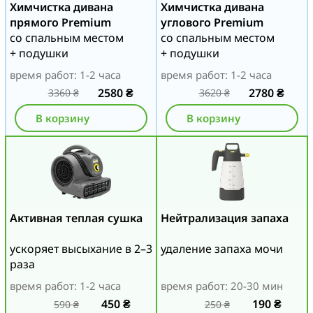
Химчистка дивана
Химчистка дивана
прямого Premium
углового Premium
со спальным местом
со спальным местом
+ подушки
+ подушки
время работ: 1-2 часа
время работ: 1-2 часа
2580
₴
2780
₴
3360
₴
3620
₴
В корзину
В корзину
Активная теплая сушка
Нейтрализация запаха
ускоряет высыхание в 2–3
удаление запаха мочи
раза
время работ: 1-2 часа
время работ: 20-30 мин
450
₴
190
₴
590
₴
250
₴