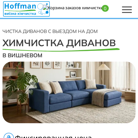
0
Главная
>
Химчистка диванов в Вишневом — профессиональная чистка
дивана на выезд
ЧИСТКА ДИВАНОВ С ВЫЕЗДОМ НА ДОМ
ХИМЧИСТКА ДИВАНОВ
В ВИШНЕВОМ
Профессиональная химчистка диванов на дому, в
Фиксированная цена
офисе, отеле, торговых центрах, ресторане и кафе.