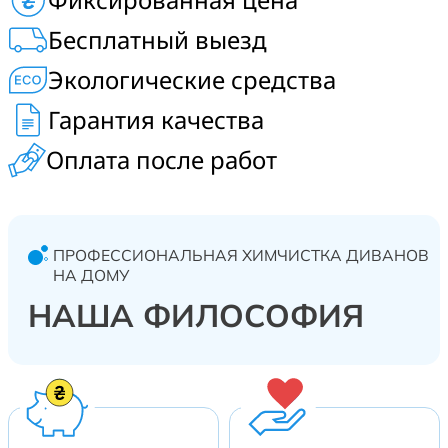
Чистка детских диванов, модульных, офисных,
Бесплатный выезд
прямых, угловых диванов. Работаем на выезд в г.
Вишневое и пригороде.
Экологические средства
Гарантия качества
Оплата после работ
ПРОФЕССИОНАЛЬНАЯ ХИМЧИСТКА ДИВАНОВ
НА ДОМУ
НАША ФИЛОСОФИЯ