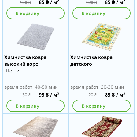
85
₴
/ м²
85
₴
/ м²
120
₴
120
₴
В корзину
В корзину
Химчистка ковра
Химчистка ковра
высокий ворс
детского
Шегги
время работ: 40-50 мин
время работ: 20-30 мин
95
₴
/ м²
85
₴
/ м²
130
₴
120
₴
В корзину
В корзину