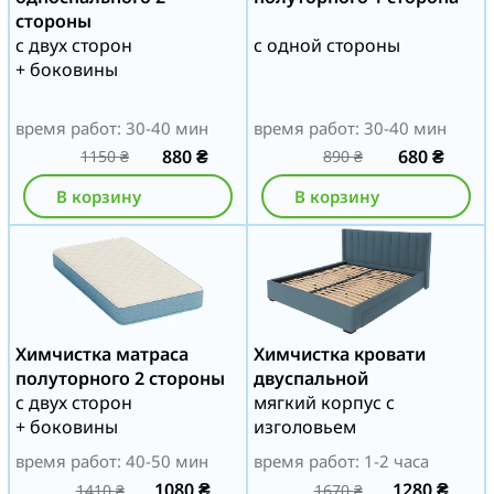
стороны
с двух сторон
с одной стороны
+ боковины
время работ: 30-40 мин
время работ: 30-40 мин
880
₴
680
₴
1150
₴
890
₴
В корзину
В корзину
Химчистка матраса
Химчистка кровати
полуторного 2 стороны
двуспальной
с двух сторон
мягкий корпус с
+ боковины
изголовьем
время работ: 40-50 мин
время работ: 1-2 часа
1080
₴
1280
₴
1410
₴
1670
₴