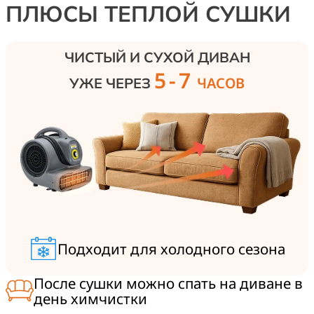
обработку — удаляем пылевых клещей,
п
ПЛЮСЫ ТЕПЛОЙ СУШКИ
микроорганизмы и аллергены внутри дивана.
и
ЧИСТЫЙ И СУХОЙ ДИВАН
5-7
ЧАСОВ
УЖЕ ЧЕРЕЗ
Подходит для холодного сезона
После сушки можно спать на диване в
день химчистки