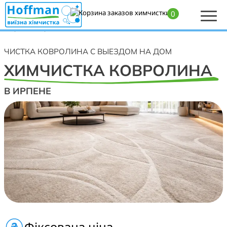
0
Главная
>
Химчистка ковролина в Ирпене — профессиональная чистка
ковровых покрытий на выезд
ЧИСТКА КОВРОЛИНА С ВЫЕЗДОМ НА ДОМ
ХИМЧИСТКА КОВРОЛИНА
В ИРПЕНЕ
Профессиональная химчистка ковролина, ковровых
Фіксована ціна
покрытий. Чистка вискозного, детского, акрилового,