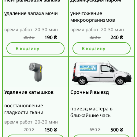
удаление запаха мочи
уничтожение
микроорганизмов
время работ: 20-30 мин
время работ: 20-30 мин
190
₴
240
₴
250
₴
320
₴
В корзину
В корзину
Удаление катышков
Срочный выезд
восстановление
приезд мастера в
гладкости ткани
ближайшие часы
время работ: 20-30 мин
150
₴
500
₴
200
₴
650
₴