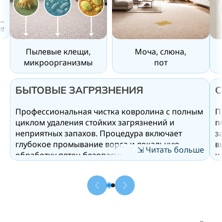
в
е
е
Пылевые клещи,
Моча, слюна,
микроорганизмы
пот
С
БЫТОВЫЕ ЗАГРЯЗНЕНИЯ
П
Профессиональная чистка ковролина с полным
п
циклом удаления стойких загрязнений и
з
неприятных запахов. Процедура включает
в
глубокое промывание ворса и локальную
⇲ Читать больше
и
обработку пятен безопасными экологичными
п
средствами. Мы эффективно устраняем
в
органические загрязнения — мочу, пот и
п
другие биологические следы. Активные энзимы
о
разрушают источник запаха на молекулярном
п
уровне, а не маскируют его ароматизаторами. В
п
результате ковролин становится не только