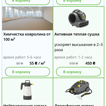
В корзину
В корзину
Химчистка ковролина от
Активная теплая сушка
100 м²
ускоряет высыхание в 2–3
раза
время работ: 5-6 часа
время работ: 1-2 часа
55
₴
/ м²
450
₴
80
₴
590
₴
В корзину
В корзину
Нейтрализация запаха
Дезинфекция паром