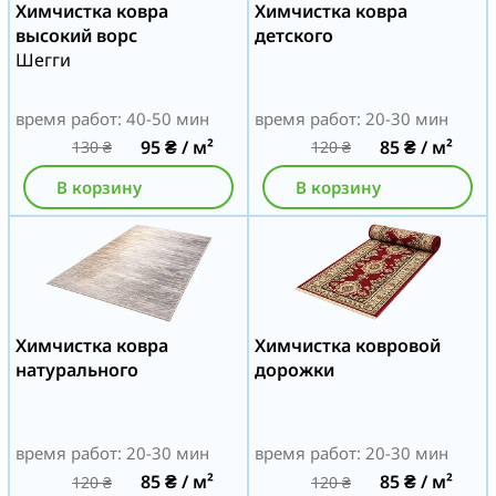
Химчистка ковра
Химчистка ковра
высокий ворс
детского
Шегги
время работ: 40-50 мин
время работ: 20-30 мин
95
₴
/ м²
85
₴
/ м²
130
₴
120
₴
В корзину
В корзину
Химчистка ковра
Химчистка ковровой
натурального
дорожки
время работ: 20-30 мин
время работ: 20-30 мин
85
₴
/ м²
85
₴
/ м²
120
₴
120
₴