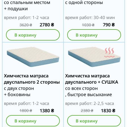
со спальным местом
с одной стороны
+ подушки
время работ: 1-2 часа
время работ: 30-40 мин
2780
₴
790
₴
3620
₴
1030
₴
В корзину
В корзину
Химчистка матраса
Химчистка матраса
двуспального 2 стороны
двуспального + СУШКА
с двух сторон
со всех сторон
+ боковины
, быстрое высыхание
время работ: 1-2 часа
время работ: 2-2,5 часа
1380
₴
1830
₴
1800
₴
2380
₴
В корзину
В корзину