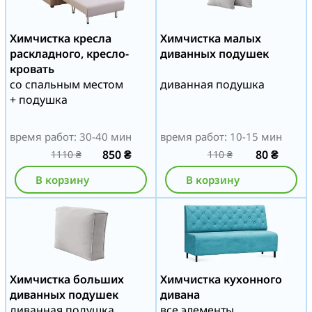
Химчистка кресла
Химчистка малых
раскладного, кресло-
диванных подушек
кровать
со спальным местом
диванная подушка
+ подушка
время работ: 30-40 мин
время работ: 10-15 мин
850
₴
80
₴
1110
₴
110
₴
В корзину
В корзину
Химчистка больших
Химчистка кухонного
диванных подушек
дивана
диванная подушка
все элементы