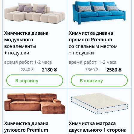
Химчистка дивана
Химчистка дивана
модульного
прямого Premium
все элементы
со спальным местом
+ подушки
+ подушки
время работ: 1-2 часа
время работ: 1-2 часа
2180
₴
2580
₴
2840
₴
3360
₴
В корзину
В корзину
Химчистка дивана
Химчистка матраса
углового Premium
двуспального 1 сторона