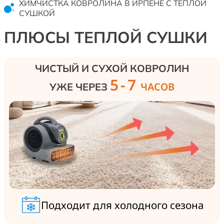
ХИМЧИСТКА КОВРОЛИНА В ИРПЕНЕ С ТЕПЛОЙ
о
визуально чистым, но и проходит глубокую
СУШКОЙ
д
санитарную обработку от бактерий, пылевых
о
клещей и микроорганизмов, что важно для
ПЛЮСЫ ТЕПЛОЙ СУШКИ
п
здоровья и чистого воздуха в помещении.
в
ЧИСТЫЙ И СУХОЙ КОВРОЛИН
5-7
ЧАСОВ
УЖЕ ЧЕРЕЗ
Подходит для холодного сезона