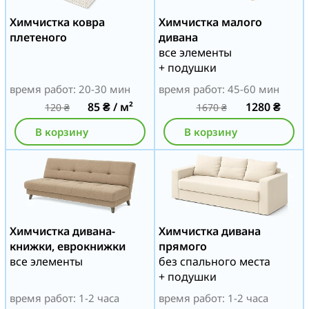
Химчистка ковра
Химчистка малого
плетеного
дивана
все элементы
+ подушки
время работ: 20-30 мин
время работ: 45-60 мин
85
₴
/ м²
1280
₴
120
₴
1670
₴
В корзину
В корзину
Химчистка дивана-
Химчистка дивана
книжки, еврокнижки
прямого
все элементы
без спального места
+ подушки
время работ: 1-2 часа
время работ: 1-2 часа