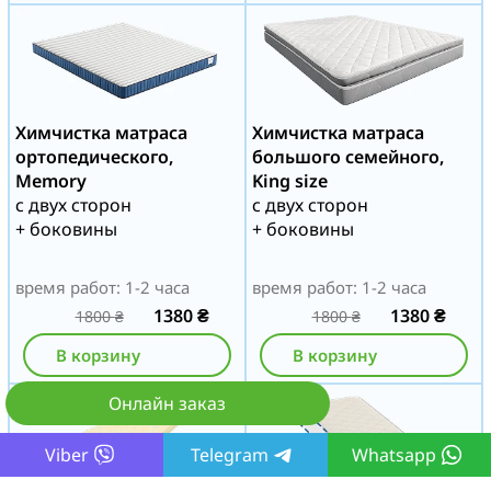
Химчистка матраса
Химчистка матраса
ортопедического,
большого семейного,
Memory
King size
с двух сторон
с двух сторон
+ боковины
+ боковины
время работ: 1-2 часа
время работ: 1-2 часа
1380
₴
1380
₴
1800
₴
1800
₴
В корзину
В корзину
Онлайн заказ
Viber
Telegram
Whatsapp