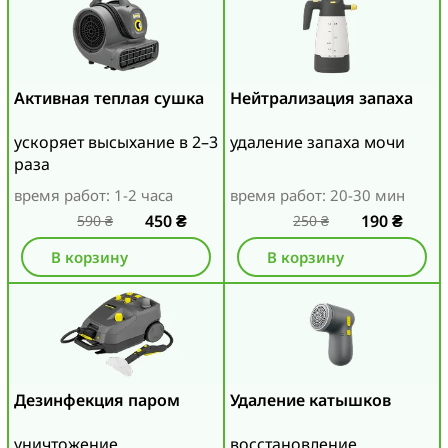
Активная теплая сушка
Нейтрализация запаха
ускоряет высыхание в 2–3
удаление запаха мочи
раза
время работ: 1-2 часа
время работ: 20-30 мин
450
₴
190
₴
590
₴
250
₴
В корзину
В корзину
Дезинфекция паром
Удаление катышков
уничтожение
восстановление