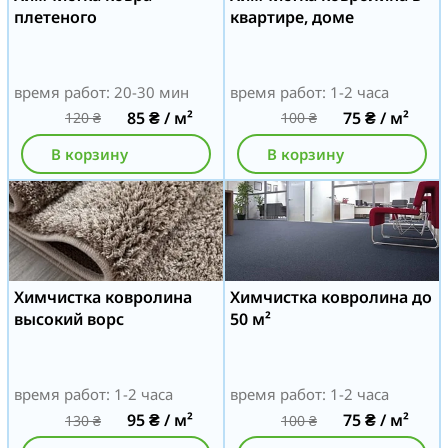
плетеного
квартире, доме
время работ: 20-30 мин
время работ: 1-2 часа
85
₴
/ м²
75
₴
/ м²
120
₴
100
₴
В корзину
В корзину
Химчистка ковролина
Химчистка ковролина до
высокий ворс
50 м²
время работ: 1-2 часа
время работ: 1-2 часа
95
₴
/ м²
75
₴
/ м²
130
₴
100
₴