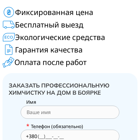
Стоимость химчистки мебели на дому. Цена на чистку
Фиксированная цена
диванов, матрасов, ковров в г. Боярка, а также:
Тарасовка, Бобрица, Малютянка, Глеваха, Чабаны,
Бесплатный выезд
Вита-Почтовая.
Экологические средства
Гарантия качества
Оплата после работ
ЗАКАЗАТЬ ПРОФЕССИОНАЛЬНУЮ
ХИМЧИСТКУ НА ДОМ В БОЯРКЕ
Имя
*
Телефон (обязательно)
+380