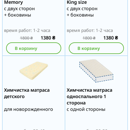
Memory
King size
с двух сторон
с двух сторон
+ боковины
+ боковины
время работ: 1-2 часа
время работ: 1-2 часа
1380
₴
1380
₴
1800
₴
1800
₴
В корзину
В корзину
Химчистка матраса
Химчистка матраса
детского
односпального 1
сторона
для новорожденного
с одной стороны