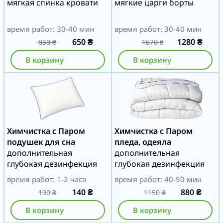
мягкая спинка кровати
мягкие царги борты
время работ: 30-40 мин
время работ: 30-40 мин
650
₴
1280
₴
850
₴
1670
₴
В корзину
В корзину
Химчистка с Паром
Химчистка с Паром
подушек для сна
пледа, одеяла
дополнительная
дополнительная
глубокая дезинфекция
глубокая дезинфекция
время работ: 1-2 часа
время работ: 40-50 мин
140
₴
880
₴
190
₴
1150
₴
В корзину
В корзину