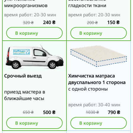
микроорганизмов
гладкости ткани
время работ: 20-30 мин
время работ: 20-30 мин
240
₴
150
₴
320
₴
200
₴
В корзину
В корзину
Срочный выезд
Химчистка матраса
двуспального 1 сторона
с одной стороны
приезд мастера в
ближайшие часы
время работ: 30-40 мин
500
₴
790
₴
650
₴
1030
₴
В корзину
В корзину