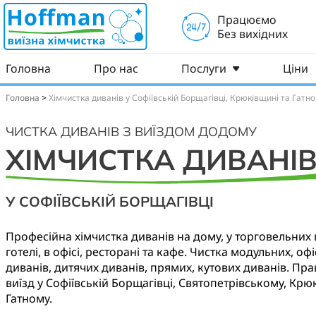
Працюємо
Без вихідних
Головна
Про нас
Послуги
Ціни
Головна
>
Хімчистка диванів у Софіївській Борщагівці, Крюківщині та Гатн
ЧИСТКА ДИВАНІВ З ВИЇЗДОМ ДОДОМУ
ХІМЧИСТКА ДИВАНІ
У СОФІЇВСЬКІЙ БОРЩАГІВЦІ
Професійна хімчистка диванів на дому, у торговельних 
готелі, в офісі, ресторані та кафе. Чистка модульних, оф
диванів, дитячих диванів, прямих, кутових диванів. Пр
виїзд у Софіївській Борщагівці, Святопетрівському, Крю
Гатному.