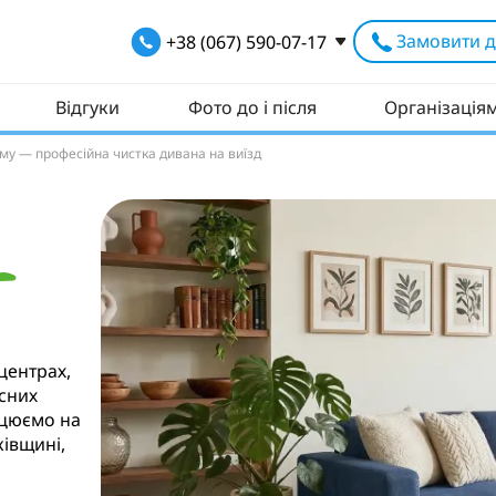
Замовити д
+38 (067) 590-07-17
Відгуки
Фото до і після
Організація
ому — професійна чистка дивана на виїзд
В
центрах,
існих
ацюємо на
ківщині,