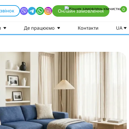
0
звінок
Онлайн замовлення
м
Де працюємо
Контакти
UA