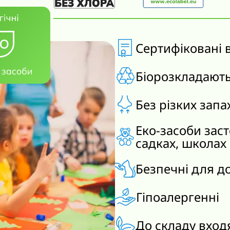
Сертифіковані 
Біорозкладают
Без різких запа
Еко-засоби зас
садках, школах
Безпечні для д
Гіпоалергенні
До складу вход