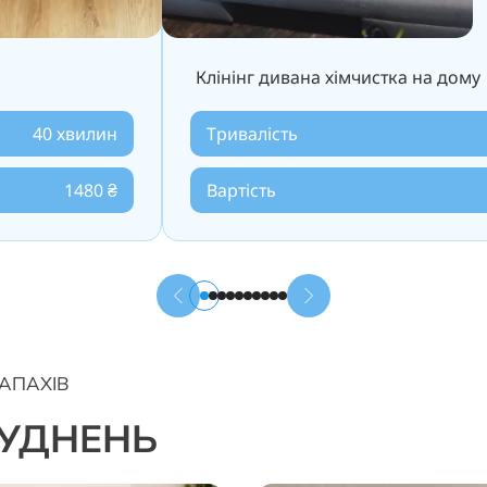
Клінінг дивана хімчистка на дому
40 хвилин
Тривалість
1480 ₴
Вартість
АПАХІВ
РУДНЕНЬ