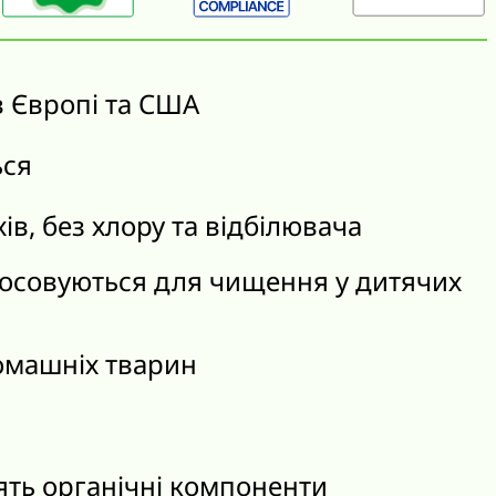
в Європі та США
ься
хів, без хлору та відбілювача
тосовуються для чищення у дитячих
омашніх тварин
ять органічні компоненти