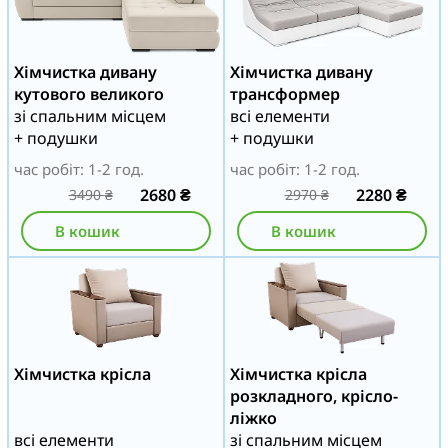
Хімчистка дивану
Хімчистка дивану
кутового великого
трансформер
зі спальним місцем
всі елементи
+ подушки
+ подушки
час робіт: 1-2 год.
час робіт: 1-2 год.
2680
₴
2280
₴
3490
₴
2970
₴
В кошик
В кошик
Хімчистка крісла
Хімчистка крісла
розкладного, крісло-
ліжко
всі елементи
зі спальним місцем