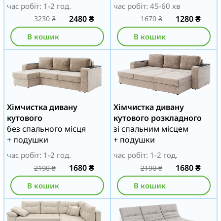
час робіт: 1-2 год.
час робіт: 45-60 хв
2480
₴
1280
₴
3230
₴
1670
₴
В кошик
В кошик
Хімчистка дивану
Хімчистка дивану
кутового
кутового розкладного
без спального місця
зі спальним місцем
+ подушки
+ подушки
час робіт: 1-2 год.
час робіт: 1-2 год.
1680
₴
1680
₴
2190
₴
2190
₴
В кошик
В кошик