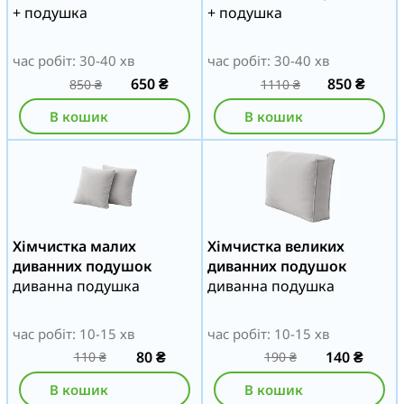
+ подушка
+ подушка
час робіт: 30-40 хв
час робіт: 30-40 хв
650
₴
850
₴
850
₴
1110
₴
В кошик
В кошик
Хімчистка малих
Хімчистка великих
диванних подушок
диванних подушок
диванна подушка
диванна подушка
час робіт: 10-15 хв
час робіт: 10-15 хв
80
₴
140
₴
110
₴
190
₴
В кошик
В кошик