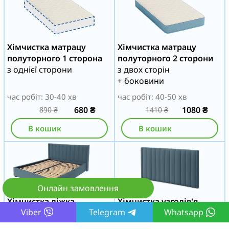
Хімчистка матрацу
Хімчистка матрацу
полуторного 1 сторона
полуторного 2 сторони
з однієї сторони
з двох сторін
+ боковини
час робіт: 30-40 хв
час робіт: 40-50 хв
680
₴
1080
₴
890
₴
1410
₴
В кошик
В кошик
Онлайн замовлення
Хімчистка ліжка
Хімчистка узголів'я
Viber
Telegram
Whatsapp
двоспального
ліжка
м’який корпус з
м’яка спинка ліжка