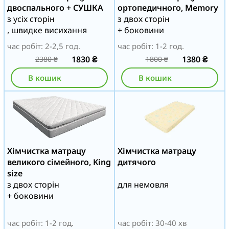
двоспального + СУШКА
ортопедичного, Memory
з усіх сторін
з двох сторін
, швидке висихання
+ боковини
час робіт: 2-2,5 год.
час робіт: 1-2 год.
1830
₴
1380
₴
2380
₴
1800
₴
В кошик
В кошик
Хімчистка матрацу
Хімчистка матрацу
великого сімейного, King
дитячого
size
з двох сторін
для немовля
+ боковини
час робіт: 1-2 год.
час робіт: 30-40 хв