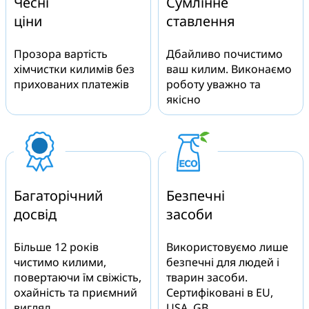
Чесні
Сумлінне
ціни
ставлення
Прозора вартість
Дбайливо почистимо
хімчистки килимів без
ваш килим. Виконаємо
прихованих платежів
роботу уважно та
якісно
Багаторічний
Безпечні
досвід
засоби
Більше 12 років
Використовуємо лише
чистимо килими,
безпечні для людей і
повертаючи їм свіжість,
тварин засоби.
охайність та приємний
Сертифіковані в EU,
вигляд
USA, GB