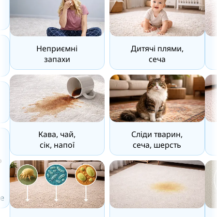
Неприємні
Дитячі плями,
запахи
сеча
Кава, чай,
Сліди тварин,
сік, напої
сеча, шерсть
о
е
му