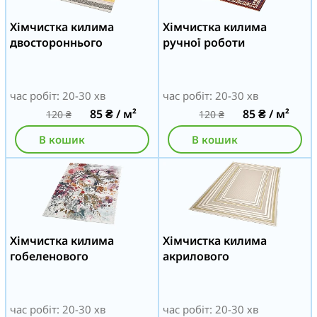
Хімчистка килима
Хімчистка килима
двостороннього
ручної роботи
час робіт: 20-30 хв
час робіт: 20-30 хв
85
₴
/ м²
85
₴
/ м²
120
₴
120
₴
В кошик
В кошик
Хімчистка килима
Хімчистка килима
гобеленового
акрилового
час робіт: 20-30 хв
час робіт: 20-30 хв