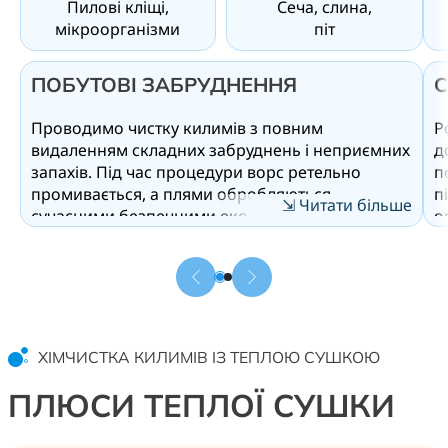
Пилові кліщі,
Сеча, слина,
мікроорганізми
піт
ПОБУТОВІ ЗАБРУДНЕННЯ
С
Проводимо чистку килимів з повним
Р
видаленням складних забруднень і неприємних
д
запахів. Під час процедури ворс ретельно
п
промивається, а плями обробляються
п
⇲ Читати більше
сучасними безпечними еко-засобами.
о
Прибираємо органічні забруднення такі як
с
сліди сечі, поту та інші біологічні плями. Активні
у
ензими розщеплюють джерело запаху, тому
з
сморід не маскується, а повністю усувається. У
н
результаті килим стає не лише візуально чистим
п
— відбувається глибоке знезараження від
ш
ХІМЧИСТКА КИЛИМІВ ІЗ ТЕПЛОЮ СУШКОЮ
бактерій, мікроорганізмів і пилових кліщів, що
п
допомагає підтримувати здоровий мікроклімат
п
ПЛЮСИ ТЕПЛОЇ СУШКИ
у приміщенні.
в