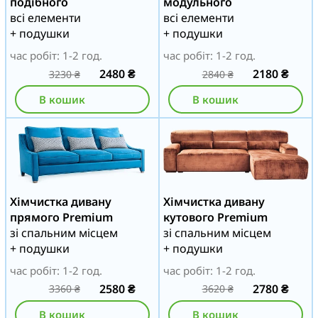
подібного
модульного
всі елементи
всі елементи
+ подушки
+ подушки
час робіт: 1-2 год.
час робіт: 1-2 год.
2480
₴
2180
₴
3230
₴
2840
₴
В кошик
В кошик
Хімчистка дивану
Хімчистка дивану
прямого Premium
кутового Premium
зі спальним місцем
зі спальним місцем
+ подушки
+ подушки
час робіт: 1-2 год.
час робіт: 1-2 год.
2580
₴
2780
₴
3360
₴
3620
₴
В кошик
В кошик