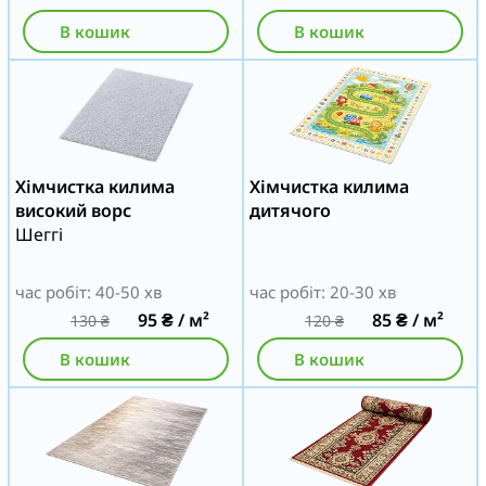
В кошик
В кошик
Хімчистка килима
Хімчистка килима
високий ворс
дитячого
Шеггі
час робіт: 40-50 хв
час робіт: 20-30 хв
95
₴
/ м²
85
₴
/ м²
130
₴
120
₴
В кошик
В кошик