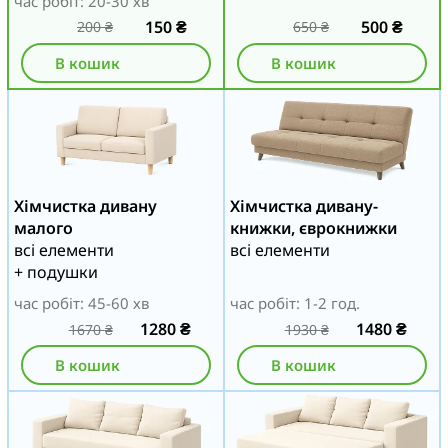
час робіт: 20-30 хв
150
₴
500
₴
200
₴
650
₴
В кошик
В кошик
Хімчистка дивану
Хімчистка дивану-
малого
книжки, єврокнижки
всі елементи
всі елементи
+ подушки
час робіт: 45-60 хв
час робіт: 1-2 год.
1280
₴
1480
₴
1670
₴
1930
₴
В кошик
В кошик