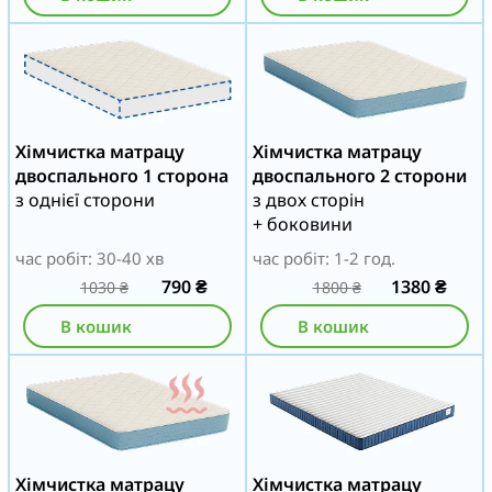
Хімчистка матрацу
Хімчистка матрацу
двоспального 1 сторона
двоспального 2 сторони
з однієї сторони
з двох сторін
+ боковини
час робіт: 30-40 хв
час робіт: 1-2 год.
790
₴
1380
₴
1030
₴
1800
₴
В кошик
В кошик
Хімчистка матрацу
Хімчистка матрацу