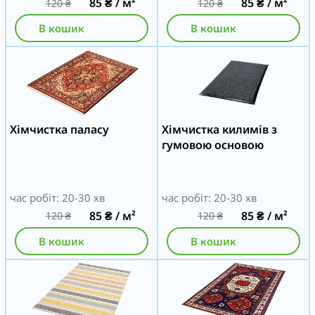
85
₴
/ м²
85
₴
/ м²
120
₴
120
₴
В кошик
В кошик
Хімчистка паласу
Хімчистка килимів з
гумовою основою
час робіт: 20-30 хв
час робіт: 20-30 хв
85
₴
/ м²
85
₴
/ м²
120
₴
120
₴
В кошик
В кошик