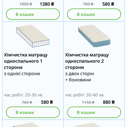
1380
₴
580
₴
1800
₴
760
₴
В кошик
В кошик
Хімчистка матрацу
Хімчистка матрацу
односпального 1
односпального 2
сторона
сторони
з однієї сторони
з двох сторін
+ боковини
час робіт: 20-30 хв
час робіт: 30-40 хв
580
₴
880
₴
760
₴
1150
₴
В кошик
В кошик