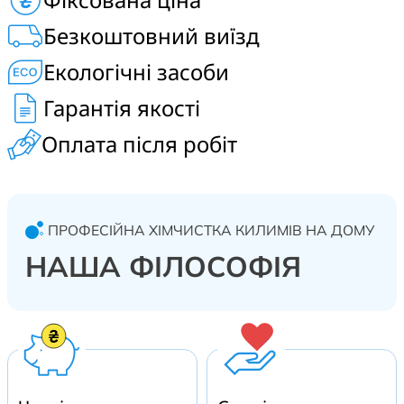
синтетичних килимів. Виїзд на дому, в готель, ТРЦ,
Безкоштовний виїзд
дитячий садок, ресторан. Вишневе та передмістя.
Екологічні засоби
Гарантія якості
Оплата після робіт
ПРОФЕСІЙНА ХІМЧИСТКА КИЛИМІВ НА ДОМУ
НАША ФІЛОСОФІЯ