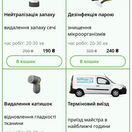
Нейтралізація запаху
Дезінфекція парою
видалення запаху сечі
знищення
мікроорганізмів
час робіт: 20-30 хв
час робіт: 20-30 хв
190
₴
240
₴
250
₴
320
₴
В кошик
В кошик
Видалення катишок
Терміновий виїзд
відновлення гладкості
приїзд майстра в
тканини
найближчі години