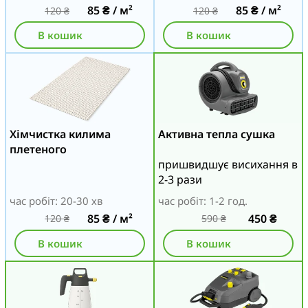
85
₴
/ м²
85
₴
/ м²
120
₴
120
₴
В кошик
В кошик
Хімчистка килима
Активна тепла сушка
плетеного
пришвидшує висихання в
2-3 рази
час робіт: 20-30 хв
час робіт: 1-2 год.
85
₴
/ м²
450
₴
120
₴
590
₴
В кошик
В кошик